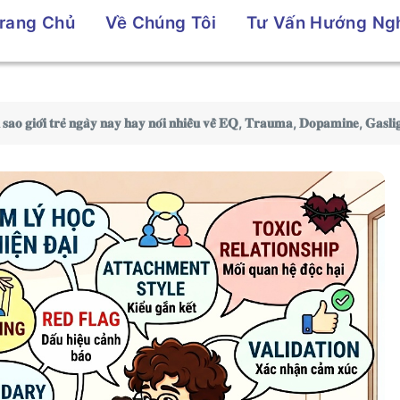
rang Chủ
Về Chúng Tôi
Tư Vấn Hướng Ng
𝐢 𝐭𝐫𝐞̉ 𝐧𝐠𝐚̀𝐲 𝐧𝐚𝐲 𝐡𝐚𝐲 𝐧𝐨́𝐢 𝐧𝐡𝐢𝐞̂̀𝐮 𝐯𝐞̂̀ 𝐄𝐐, 𝐓𝐫𝐚𝐮𝐦𝐚, 𝐃𝐨𝐩𝐚𝐦𝐢𝐧𝐞, 𝐆𝐚𝐬𝐥𝐢