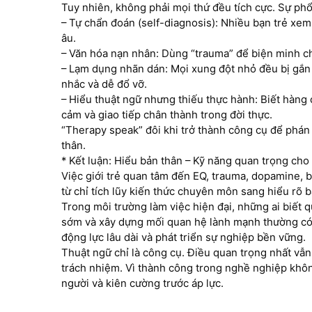
Tuy nhiên, không phải mọi thứ đều tích cực. Sự ph
– Tự chẩn đoán (self-diagnosis): Nhiều bạn trẻ xem 
âu.
– Văn hóa nạn nhân: Dùng “trauma” để biện minh ch
– Lạm dụng nhãn dán: Mọi xung đột nhỏ đều bị gắn m
nhắc và dễ đổ vỡ.
– Hiểu thuật ngữ nhưng thiếu thực hành: Biết hàng
cảm và giao tiếp chân thành trong đời thực.
“Therapy speak” đôi khi trở thành công cụ để phán 
thân.
* Kết luận: Hiểu bản thân – Kỹ năng quan trọng cho
Việc giới trẻ quan tâm đến EQ, trauma, dopamine, 
từ chỉ tích lũy kiến thức chuyên môn sang hiểu rõ b
Trong môi trường làm việc hiện đại, những ai biết qu
sớm và xây dựng mối quan hệ lành mạnh thường có lợ
động lực lâu dài và phát triển sự nghiệp bền vững.
Thuật ngữ chỉ là công cụ. Điều quan trọng nhất vẫ
trách nhiệm. Vì thành công trong nghề nghiệp khô
người và kiên cường trước áp lực.