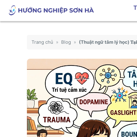
Chuyển
T
đến
nội
dung
Trang chủ
»
Blog
»
(Thuật ngữ tâm lý học) 𝐓𝐚̣𝐢 𝐬𝐚𝐨 𝐠𝐢𝐨̛́