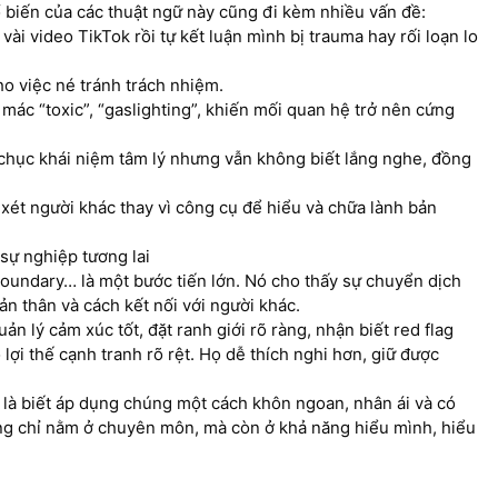
ổ biến của các thuật ngữ này cũng đi kèm nhiều vấn đề:
vài video TikTok rồi tự kết luận mình bị trauma hay rối loạn lo
o việc né tránh trách nhiệm.
ác “toxic”, “gaslighting”, khiến mối quan hệ trở nên cứng
 chục khái niệm tâm lý nhưng vẫn không biết lắng nghe, đồng
xét người khác thay vì công cụ để hiểu và chữa lành bản
 sự nghiệp tương lai
boundary… là một bước tiến lớn. Nó cho thấy sự chuyển dịch
ản thân và cách kết nối với người khác.
ản lý cảm xúc tốt, đặt ranh giới rõ ràng, nhận biết red flag
i thế cạnh tranh rõ rệt. Họ dễ thích nghi hơn, giữ được
n là biết áp dụng chúng một cách khôn ngoan, nhân ái và có
ng chỉ nằm ở chuyên môn, mà còn ở khả năng hiểu mình, hiểu