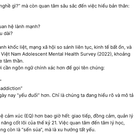
 nghề gì?” mà còn quan tâm sâu sắc đến việc hiểu bản thân:
quan hệ lành mạnh?
u dài?
h khốc liệt, mạng xã hội so sánh liên tục, kinh tế bất ổn, và
a Việt Nam Adolescent Mental Health Survey (2022), khoảng
e tâm thần.
ời cần ngôn ngữ chính xác hơn để gọi tên chúng:
”
 addiction”
ày nay “yếu đuối” hơn. Chỉ là chúng ta đang hiểu rõ và mô tả
uệ cảm xúc (EQ) hơn bao giờ hết: giao tiếp, đồng cảm, quản lý
 năng cốt lõi của thế kỷ 21. Việc quan tâm đến tâm lý học,
ông còn là “sến súa”, mà là xu hướng tất yếu.