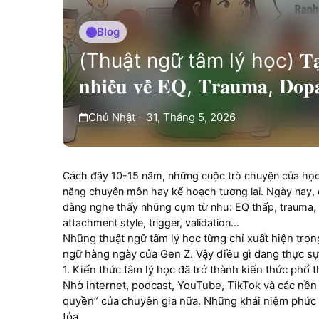
Blog
(Thuật ngữ tâm lý học) 𝐓𝐚̣𝐢 𝐬𝐚𝐨 𝐠
𝐧𝐡𝐢𝐞̂̀𝐮 𝐯𝐞̂̀ 𝐄𝐐, 𝐓𝐫𝐚𝐮𝐦𝐚, 𝐃𝐨𝐩
Chủ Nhật - 31, Tháng 5, 2026
Cách đây 10-15 năm, những cuộc trò chuyện của học 
năng chuyên môn hay kế hoạch tương lai. Ngày nay, c
dàng nghe thấy những cụm từ như: EQ thấp, trauma, do
attachment style, trigger, validation…
Những thuật ngữ tâm lý học từng chỉ xuất hiện tro
ngữ hàng ngày của Gen Z. Vậy điều gì đang thực sự
1. Kiến thức tâm lý học đã trở thành kiến thức phổ 
Nhờ internet, podcast, YouTube, TikTok và các nền 
quyền” của chuyên gia nữa. Những khái niệm phức t
tỏa.