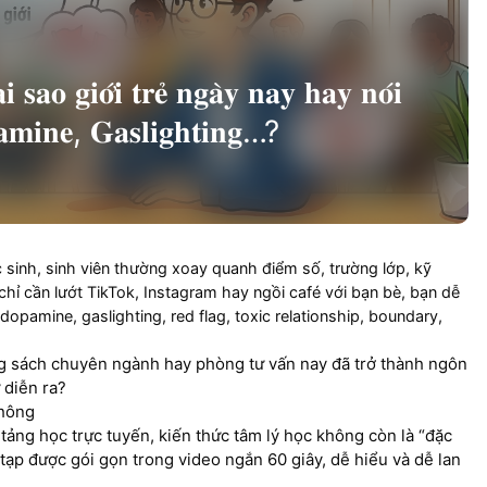
𝐨̛́𝐢 𝐭𝐫𝐞̉ 𝐧𝐠𝐚̀𝐲 𝐧𝐚𝐲 𝐡𝐚𝐲 𝐧𝐨́𝐢
𝐚𝐦𝐢𝐧𝐞, 𝐆𝐚𝐬𝐥𝐢𝐠𝐡𝐭𝐢𝐧𝐠…?
sinh, sinh viên thường xoay quanh điểm số, trường lớp, kỹ
hỉ cần lướt TikTok, Instagram hay ngồi café với bạn bè, bạn dễ
pamine, gaslighting, red flag, toxic relationship, boundary,
ng sách chuyên ngành hay phòng tư vấn nay đã trở thành ngôn
 diễn ra?
thông
tảng học trực tuyến, kiến thức tâm lý học không còn là “đặc
ạp được gói gọn trong video ngắn 60 giây, dễ hiểu và dễ lan