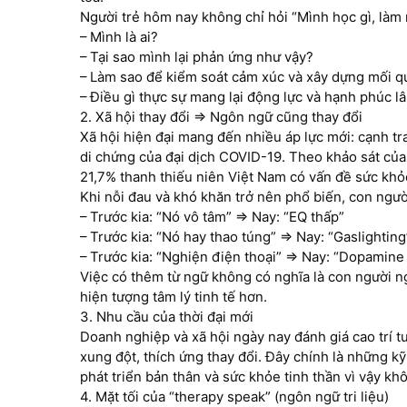
Người trẻ hôm nay không chỉ hỏi “Mình học gì, làm
– Mình là ai?
– Tại sao mình lại phản ứng như vậy?
– Làm sao để kiểm soát cảm xúc và xây dựng mối 
– Điều gì thực sự mang lại động lực và hạnh phúc lâ
2. Xã hội thay đổi => Ngôn ngữ cũng thay đổi
Xã hội hiện đại mang đến nhiều áp lực mới: cạnh tran
di chứng của đại dịch COVID-19. Theo khảo sát củ
21,7% thanh thiếu niên Việt Nam có vấn đề sức khỏ
Khi nỗi đau và khó khăn trở nên phổ biến, con ngư
– Trước kia: “Nó vô tâm” => Nay: “EQ thấp”
– Trước kia: “Nó hay thao túng” => Nay: “Gaslighting
– Trước kia: “Nghiện điện thoại” => Nay: “Dopamine
Việc có thêm từ ngữ không có nghĩa là con người ng
hiện tượng tâm lý tinh tế hơn.
3. Nhu cầu của thời đại mới
Doanh nghiệp và xã hội ngày nay đánh giá cao trí t
xung đột, thích ứng thay đổi. Đây chính là những kỹ
phát triển bản thân và sức khỏe tinh thần vì vậy kh
4. Mặt tối của “therapy speak” (ngôn ngữ tri liệu)