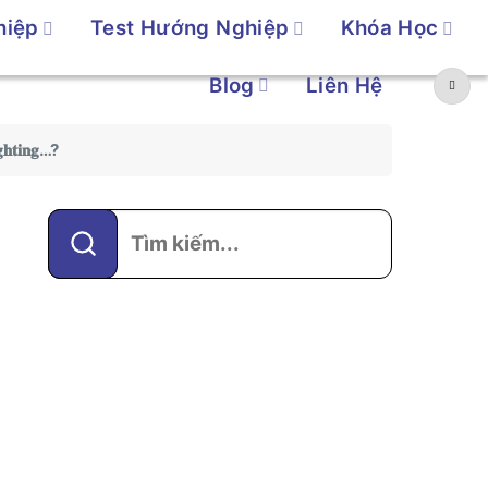
hiệp
Test Hướng Nghiệp
Khóa Học
Blog
Liên Hệ
𝐠𝐡𝐭𝐢𝐧𝐠…?