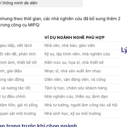
í thông minh đa diện
, nhưng theo thời gian, các nhà nghiên cứu đã bổ sung thêm 2
trong công cụ MIPQ:
VÍ DỤ NGÀNH NGHỀ PHÙ HỢP
iao tiếp, viết lách
Nhà văn, nhà báo, giáo viên
L
yết vấn đề, phân tích
Kỹ sư, lập trình viên, nhà nghiên cứu
nh ảnh, thiết kế tốt
Kiến trúc sư, họa sĩ, nhà thiết kế
h, giai điệu
Nhạc sĩ, nhà sản xuất âm nhạc
trong vận động
Diễn viên, vận động viên, vũ công
và tương tác tốt
Tâm lý học, chăm sóc khách hàng
t tự điều chỉnh
Nhà nghiên cứu, thiền sư, lãnh đạo
âm hồn, giá trị sống
Nhà tư tưởng, người làm công tác xã hội
 quan sát môi trường
Nhà sinh học, kỹ sư môi trường
uan trọng trước khi chọn ngành