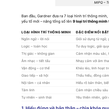
MIPQ – Tr
Ban đầu, Gardner đưa ra 7 loại hình trí thông minh
yếu tố mới – nâng tổng số lên
9 loại trí thông minh
LOẠI HÌNH TRÍ THÔNG MINH
ĐẶC ĐIỂM NỔI BẬT
Ngôn ngữ – lời nói
Giỏi sử dụng từ ngữ, g
Logic – toán học
Tư duy logic, giải qu
Thị giác – không gian
Cảm nhận màu sắc, hì
Âm nhạc – tiết tấu
Nhạy cảm với âm than
Vận động – cơ thể
Khéo léo, linh hoạt 
Giao tiếp – xã hội
Thấu hiểu, đồng cảm 
Nội tâm – cá nhân
Hiểu rõ bản thân, biế
Tâm linh
Cảm nhận chiều sâu t
Tự nhiên – sinh thái
Yêu thiên nhiên, giỏi
1. Hiểu đúng về bản thân – chìa khóa q