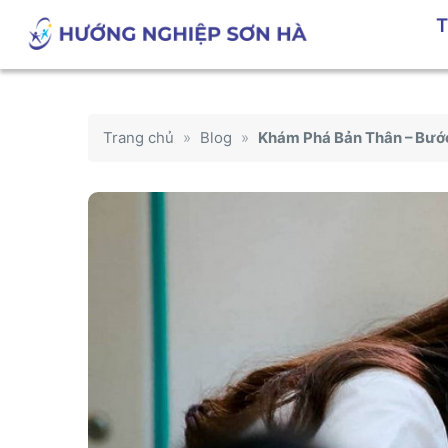
Chuyển
T
đến
nội
dung
Trang chủ
»
Blog
»
Khám Phá Bản Thân – Bướ